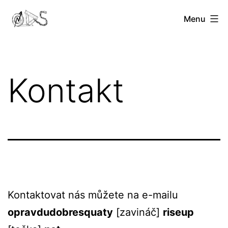
Přejít
Opravdu
Menu
k
Dobré
obsahu
Squaty
Kontakt
Kontaktovat nás můžete na e-mailu
opravdudobresquaty
[zavináč]
riseup