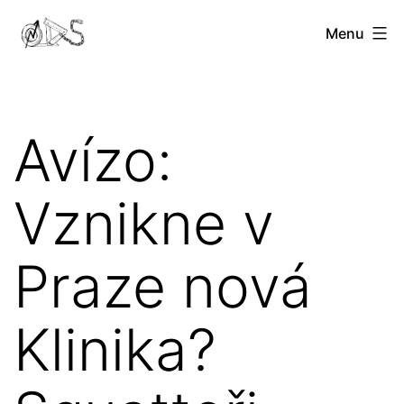
Přejít
Opravdu
Menu
k
Dobré
obsahu
Squaty
Avízo:
Vznikne v
Praze nová
Klinika?