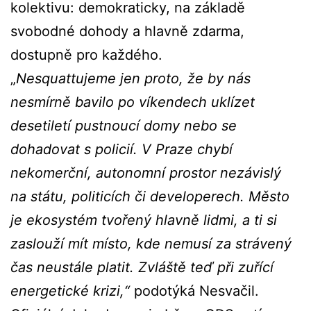
kolektivu: demokraticky, na základě
svobodné dohody a hlavně zdarma,
dostupně pro každého.
„
Nesquattujeme jen proto, že by nás
nesmírně bavilo po víkendech uklízet
desetiletí pustnoucí domy nebo se
dohadovat s policií. V Praze chybí
nekomerční, autonomní prostor nezávislý
na státu, politicích či developerech. Město
je ekosystém tvořený hlavně lidmi, a ti si
zaslouží mít místo, kde nemusí za strávený
čas neustále platit. Zvláště teď při zuřící
energetické krizi,“
podotýká Nesvačil.