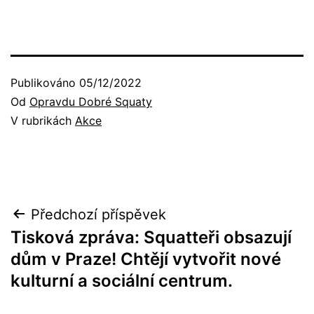
Publikováno
05/12/2022
Od
Opravdu Dobré Squaty
V rubrikách
Akce
Navigace
Předchozí příspěvek
Tisková zpráva: Squatteři obsazují
pro
dům v Praze! Chtějí vytvořit nové
příspěvek
kulturní a sociální centrum.