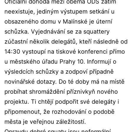
Oficiální dohoda mezi oběma ODS zatím
neexistuje, jediným výstupem setkání u
obsazeného domu v Malínské je úterní
schůzka. Vyjednávání se za squattery
zúčastní několik delegátů, kteří následně od
14:30 vystoupí na tiskové konferenci přímo
u městského úřadu Prahy 10. Informují o
výsledcích schůzky a zodpoví případně
novinářské dotazy. Do té doby má na místě
probíhat shromáždění příznivkyň nového
projektu. Ti chtějí podpořit své delegáty i
připomenout, že rozhodování o podobě
města je veřejnou záležitostí.
Opravdu dobré squaty jsou neformální